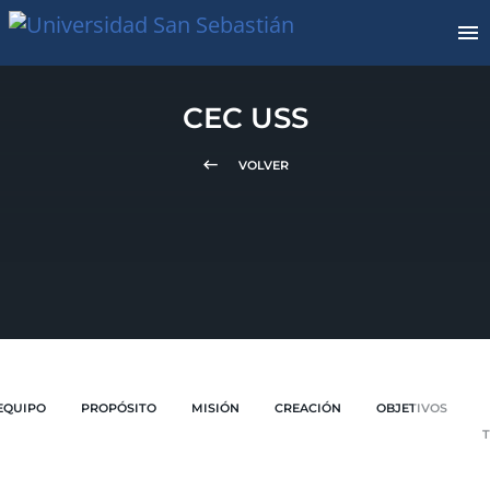
CEC USS
keyboard_backspace
VOLVER
EQUIPO
PROPÓSITO
MISIÓN
CREACIÓN
OBJETIVOS
T