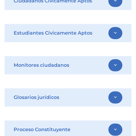
Ciudadanos Cívicamente Aptos
expand_more
Estudiantes Cívicamente Aptos
expand_more
Monitores ciudadanos
expand_more
Glosarios jurídicos
expand_more
Proceso Constituyente
expand_more