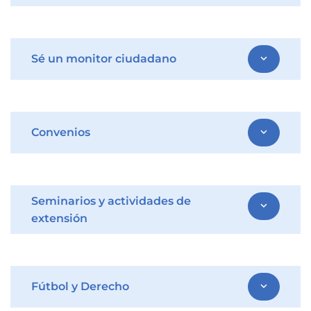
Sé un monitor ciudadano
expand_more
Convenios
expand_more
Seminarios y actividades de
expand_more
extensión
Fútbol y Derecho
expand_more