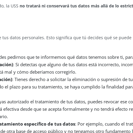
do, la USS
no tratará ni conservará tus datos más allá de lo estri
e tus datos personales. Esto significa que tú decides qué se puede
des pedirnos que te informemos qué datos tenemos sobre ti, par
ación)
: Si detectas que alguno de tus datos está incorrecto, inc
stá mal y cómo deberíamos corregirlo.
ación)
: Tienes derecho a solicitar la eliminación o supresión de
 el plazo para su tratamiento, se haya cumplido la finalidad par
as autorizado el tratamiento de tus datos, puedes revocar ese 
erá efectiva desde que se acepta formalmente y no tendrá efecto r
rio.
ratamiento específico de tus datos
: Por ejemplo, cuando el tr
 de otra base de acceso público y no tengamos otro fundamento l