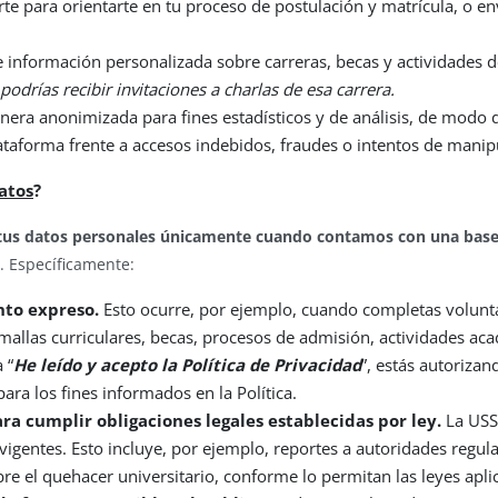
rte para orientarte en tu proceso de postulación y matrícula, o en
te información personalizada sobre carreras, becas y actividades 
odrías recibir invitaciones a charlas de esa carrera.
nera anonimizada para fines estadísticos y de análisis, de modo d
lataforma frente a accesos indebidos, fraudes o intentos de manip
datos
?
tus datos personales únicamente cuando contamos con una base 
. Específicamente:
nto expreso.
Esto ocurre, por ejemplo, cuando completas volunt
 mallas curriculares, becas, procesos de admisión, actividades aca
 “
He leído y acepto la Política de Privacidad
”, estás autorizan
ra los fines informados en la Política.
a cumplir obligaciones legales establecidas por ley.
La USS 
igentes. Esto incluye, por ejemplo, reportes a autoridades regula
e el quehacer universitario, conforme lo permitan las leyes apli