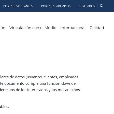
PORTAL ESTUDIANTES
PORTAL ACADÉMICOS
EGRESADOS
ión
Vinculación con el Medio
Internacional
Calidad
ares de datos (usuarios, clientes, empleados,
 Este documento cumple una función clave de
s derechos de los interesados y los mecanismos
ables.