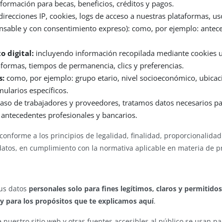
ormación para becas, beneficios, créditos y pagos.
recciones IP, cookies, logs de acceso a nuestras plataformas, us
nsable y con consentimiento expreso): como, por ejemplo: antec
 digital:
incluyendo información recopilada mediante cookies u 
aformas, tiempos de permanencia, clics y preferencias.
s:
como, por ejemplo: grupo etario, nivel socioeconómico, ubicaci
ularios específicos.
caso de trabajadores y proveedores, tratamos datos necesarios par
 antecedentes profesionales y bancarios.
conforme a los principios de legalidad, finalidad, proporcionalidad y
datos, en cumplimiento con la normativa aplicable en materia de p
tus datos
personales solo para fines legítimos, claros y permitidos
y para los propósitos que te explicamos aquí
.
 nuestro sitio web y otras fuentes accesibles al público se usan pa