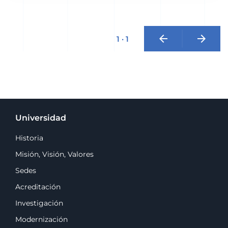
arrow_back
arrow_forward
1 · 1
Universidad
Historia
Misión, Visión, Valores
Sedes
Acreditación
Investigación
Modernización