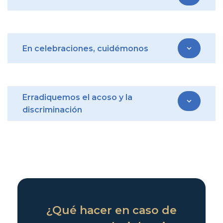
En celebraciones, cuidémonos
expand_more
Erradiquemos el acoso y la
expand_more
discriminación
¿Qué hacer en caso de