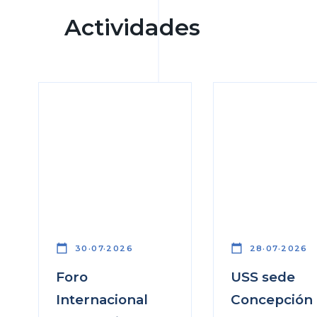
Actividades
calendar_today
calendar_today
30·07·2026
28·07·2026
Foro
USS sede
Internacional
Concepción