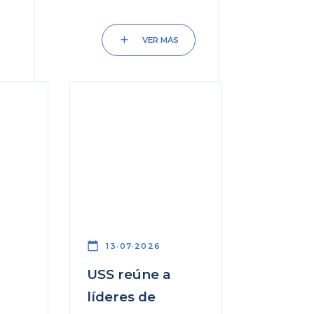
add
VER MÁS
calendar_today
13·07·2026
USS reúne a
líderes de