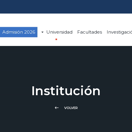
Admisión 2026
Universidad
Facultades
Investigaci
Institución
keyboard_backspace
VOLVER