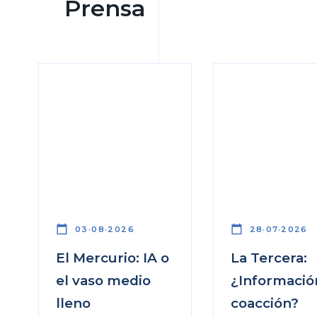
Prensa
calendar_today
calendar_today
03·08·2026
28·07·2026
El Mercurio: IA o
La Tercera:
el vaso medio
¿Informació
lleno
coacción?