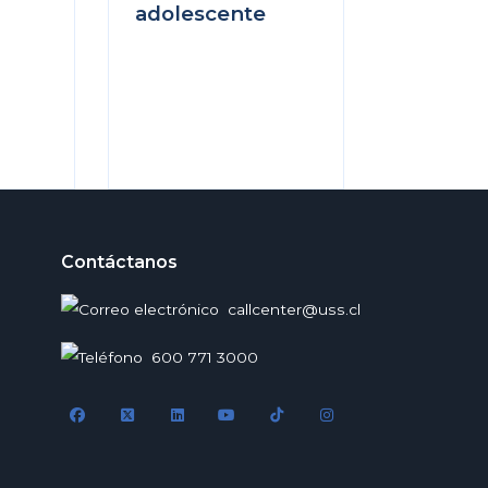
adolescente
Contáctanos
callcenter@uss.cl
600 771 3000