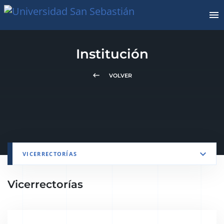
Institución
keyboard_backspace
VOLVER
VICERRECTORÍAS
Vicerrectorías