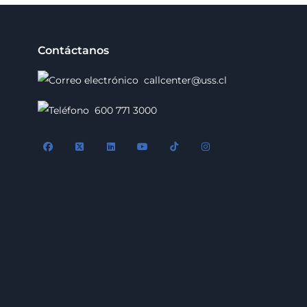
Contáctanos
callcenter@uss.cl
600 771 3000