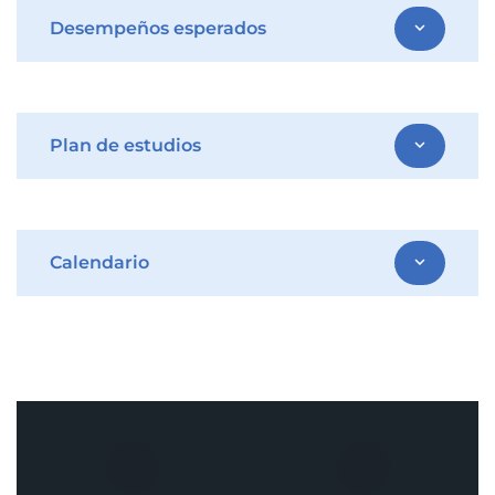
Desempeños esperados
expand_more
Plan de estudios
expand_more
Calendario
expand_more