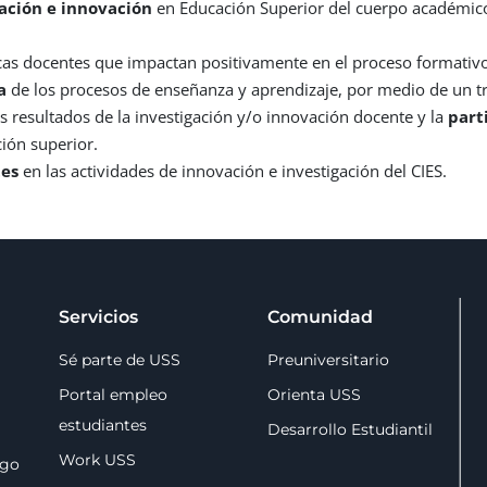
gación
e innovación
en Educación Superior del cuerpo académico
icas docentes que impactan positivamente en el proceso formativ
ra
de los procesos de enseñanza y aprendizaje, por medio de un tr
os resultados de la investigación y/o innovación docente y la
part
ión superior.
tes
en las actividades de innovación e investigación del CIES.
Servicios
Comunidad
Sé parte de USS
Preuniversitario
Portal empleo
Orienta USS
estudiantes
Desarrollo Estudiantil
Work USS
zgo