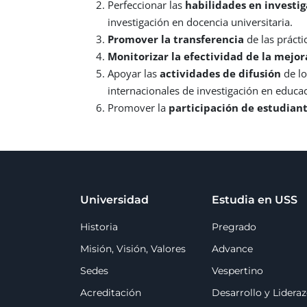
Perfeccionar las
habilidades en investi
investigación en docencia universitaria.
Promover la transferencia
de las práct
Monitorizar la efectividad de la mejo
Apoyar las
actividades de difusión
de l
internacionales de investigación en educac
Promover
la
participación de estudian
Universidad
Estudia en USS
Historia
Pregrado
Misión, Visión, Valores
Advance
Sedes
Vespertino
Acreditación
Desarrollo y Lidera