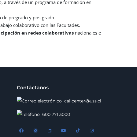
, a través de un programa de formación en
o de pregrado y postgrado.
abajo colaborativo con las Facultades.
icipación e
n
redes colaborativas
nacionales e
Contáctanos
callcenter@uss.cl
600 771 3000