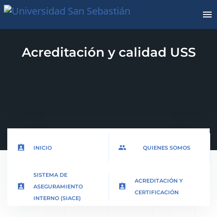
Acreditación y calidad USS
assignment_ind
people_
INICIO
QUIENES SOMOS
SISTEMA DE
ACREDITACIÓN Y
assignment_ind
assignment_ind
ASEGURAMIENTO
CERTIFICACIÓN
INTERNO (SIACE)