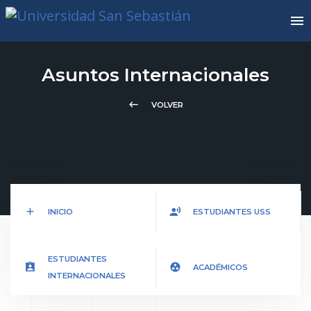
Asuntos Internacionales
keyboard_backspace
VOLVER
add
record_voice_over
INICIO
ESTUDIANTES USS
ESTUDIANTES
assignment_ind
group_work
ACADÉMICOS
INTERNACIONALES