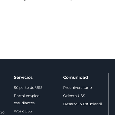
Servicios
Comunidad
Sé parte de USS
Preuniversitario
Portal empleo
Orienta USS
estudiantes
Desarrollo Estudiantil
Work USS
zgo