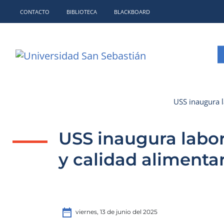
CONTACTO
BIBLIOTECA
BLACKBOARD
USS inaugura l
USS inaugura labo
y calidad alimentar
date_range
viernes, 13 de junio del 2025