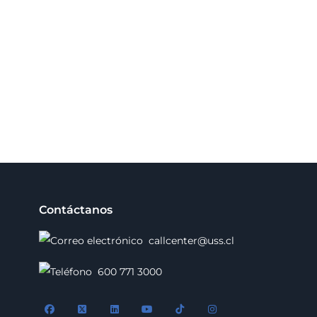
Contáctanos
callcenter@uss.cl
600 771 3000