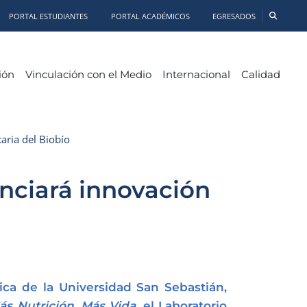
PORTAL ESTUDIANTES
PORTAL ACADÉMICOS
EGRESADOS
ión
Vinculación con el Medio
Internacional
Calidad
aria del Biobío
nciará innovación
tica de la Universidad San Sebastián,
ás Nutrición, Más Vida
, el Laboratorio