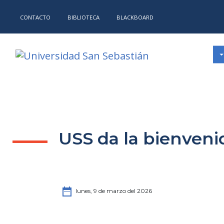
CONTACTO
BIBLIOTECA
BLACKBOARD
USS da la bienveni
date_range
lunes, 9 de marzo del 2026