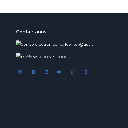
Contáctanos
callcenter@uss.cl
600 771 3000