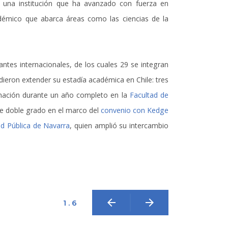
una institución que ha avanzado con fuerza en
cadémico que abarca áreas como las ciencias de la
antes internacionales, de los cuales 29 se integran
dieron extender su estadía académica en Chile: tres
rmación durante un año completo en la
Facultad de
de doble grado en el marco del
convenio con Kedge
ad Pública de Navarra
, quien amplió su intercambio
arrow_back
arrow_forward
1 . 6