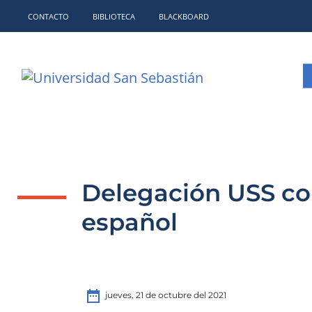
CONTACTO
BIBLIOTECA
BLACKBOARD
Delegación USS co
español
date_range
jueves, 21 de octubre del 2021