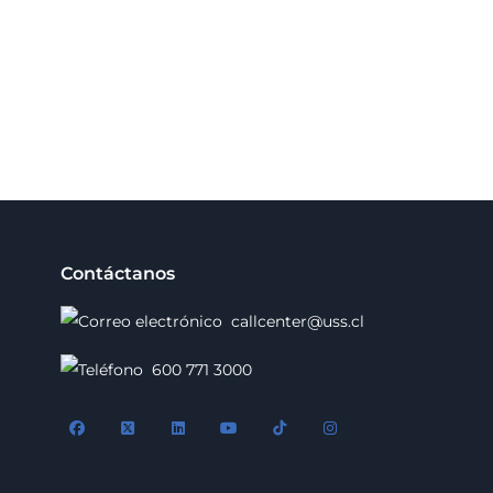
Contáctanos
callcenter@uss.cl
600 771 3000