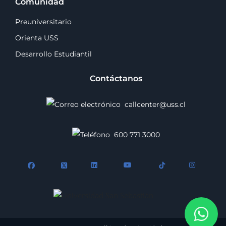
Comunidad
Preuniversitario
Orienta USS
Desarrollo Estudiantil
Contáctanos
callcenter@uss.cl
600 771 3000
Wh