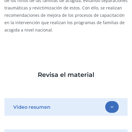
de los niños de las familias de acogida, evitando separaciones
traumáticas y revictimización de estos. Con ello, se realizan
recomendaciones de mejora de los procesos de capacitación
en la intervención que realizan los programas de familias de
acogida a nivel nacional.
Revisa el material
Video resumen
expand_more