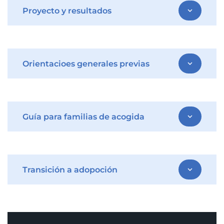
Proyecto y resultados
expand_more
Orientacioes generales previas
expand_more
Guía para familias de acogida
expand_more
Transición a adopoción
expand_more