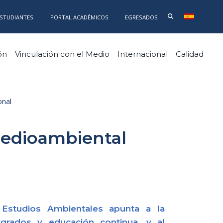
ESTUDIANTES
PORTAL ACADÉMICOS
EGRESADOS
ón
Vinculación con el Medio
Internacional
Calidad
onal
 medioambiental
e Estudios Ambientales apunta a la
tgrados y educación continua
,
y
al