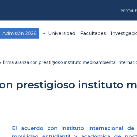
PORTAL 
Admisión 2026
Universidad
Facultades
Investigaci
 firma alianza con prestigioso instituto medioambiental internaci
con prestigioso instituto
El a
cuerdo con Instituto Internacional d
movilidad estudiantil y académica de pos