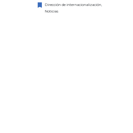
bookmark
Dirección de internacionalización,
Noticias