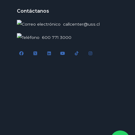
Contáctanos
callcenter@uss.cl
600 771 3000