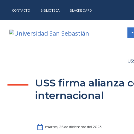
CONTACTO
BIBLIOTECA
BLACKBOARD
USS
USS firma alianza 
internacional
date_range
martes, 26 de diciembre del 2023