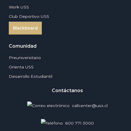
Work USS
Club Deportivo USS
Blackboard
Comunidad
Preuniversitario
Orienta USS
Desarrollo Estudiantil
Contáctanos
callcenter@uss.cl
600 771 3000