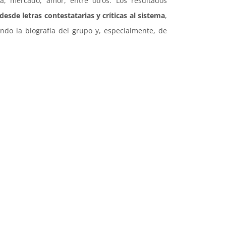
ía, mercado, amor, entre otros. Los resultados
esde letras contestatarias y críticas al sistema
,
ndo la biografía del grupo y, especialmente, de