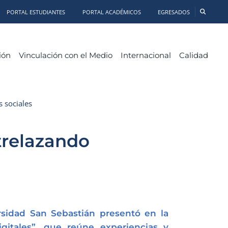
PORTAL ESTUDIANTES
PORTAL ACADÉMICOS
EGRESADOS
ión
Vinculación con el Medio
Internacional
Calidad
 sociales
trelazando
sidad San Sebastián presentó en la
gitales”, que reúne experiencias y