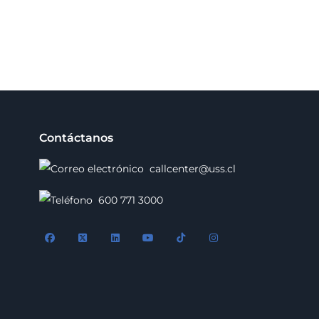
Contáctanos
callcenter@uss.cl
600 771 3000