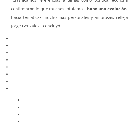
“Clasificamos referencias a temas como política, econom
confirmaron lo que muchos intuíamos:
hubo una evolución d
hacia temáticas mucho más personales y amorosas, refleja
Jorge González”, concluyó.