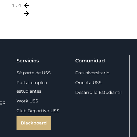
arrow_back
1 . 4
arrow_forward
Servicios
Comunidad
Sé parte de USS
Preuniversitario
Portal empleo
Orienta USS
estudiantes
Desarrollo Estudiantil
Work USS
zgo
Club Deportivo USS
Blackboard