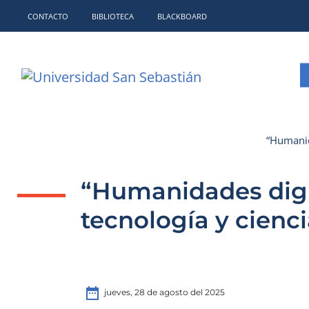
CONTACTO
BIBLIOTECA
BLACKBOARD
“Humanid
“Humanidades digi
tecnología y cienci
date_range
jueves, 28 de agosto del 2025