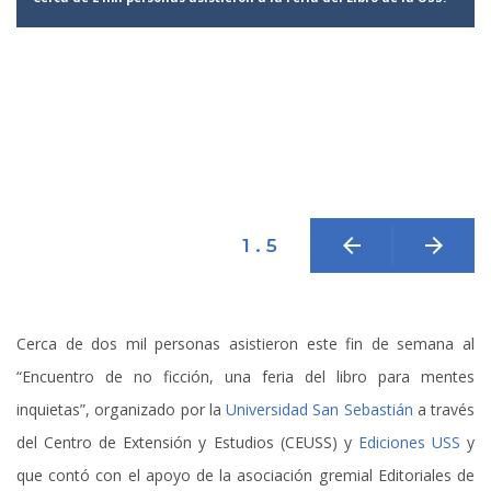
o
arrow_back
arrow_forward
1 . 5
Cerca de dos mil personas asistieron este fin de semana al
“Encuentro de no ficción, una feria del libro para mentes
inquietas”, organizado por la
Universidad San Sebastián
a través
del Centro de Extensión y Estudios (CEUSS) y
Ediciones USS
y
que contó con el apoyo de la asociación gremial Editoriales de