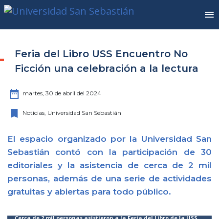
Feria del Libro USS Encuentro No
Ficción una celebración a la lectura
date_range
martes, 30 de abril del 2024
bookmark
Noticias, Universidad San Sebastián
El espacio organizado por la Universidad San
Sebastián contó con la participación de 30
editoriales y la asistencia de cerca de 2 mil
personas, además de una serie de actividades
gratuitas y abiertas para todo público.
r
Cerca de 2 mil personas asistieron a la Feria del Libro de la USS.