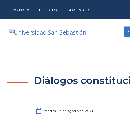
CONTACTO
BIBLIOTECA
BLACKBOARD
Diálogos constituc
date_range
martes, 24 de agosto del 2021