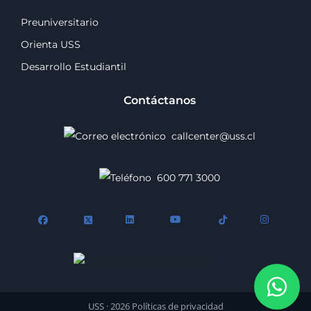
Preuniversitario
Orienta USS
Desarrollo Estudiantil
Contáctanos
callcenter@uss.cl
600 771 3000
Wh
USS · 2026
Políticas de privacidad