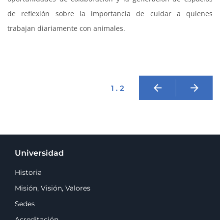
de reflexión sobre la importancia de cuidar a quienes
trabajan diariamente con animales.
arrow_back
arrow_forward
1 . 2
Universidad
Historia
Misión, Visión, Valores
Sedes
Acreditación