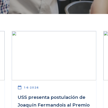
calendar_today
1·6·2026
USS presenta postulación de
Joaquín Fermandois al Premio