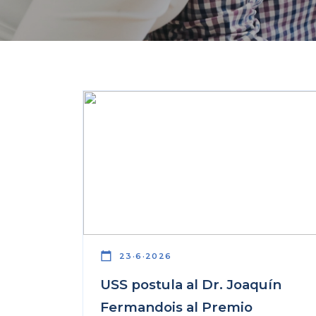
calendar_today
23·6·2026
USS postula al Dr. Joaquín
Fermandois al Premio