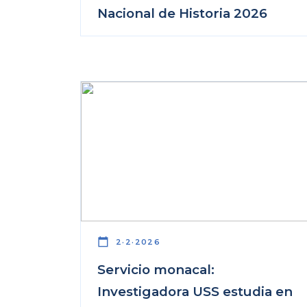
Nacional de Historia 2026
calendar_today
2·2·2026
Servicio monacal:
Investigadora USS estudia en