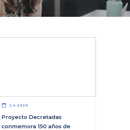
calendar_today
2·4·2026
Proyecto Decretadas
conmemora 150 años de