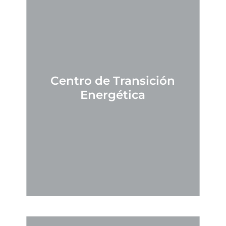
Centro de Transición
Energética
SABER MÁS
El Centro de Transición Energética (CTE) se creó
add
en 2023 con el objetivo general de realizar
investigación científica, tecnológica e
interdisciplinaria para apoyar la transición
energética.