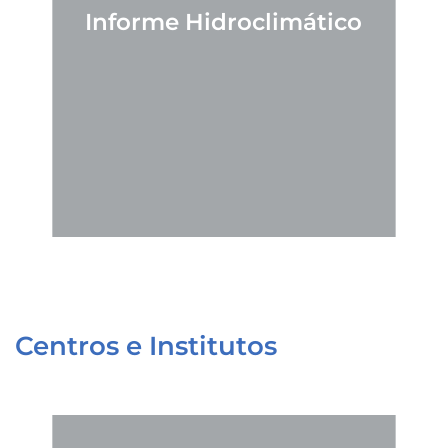
Informe Hidroclimático
CONOCER MÁS
El Informe Hidroclimático, elaborado por la
add
Universidad San Sebastián, entrega información
sobre cómo será el clima en Chile durante los
próximos meses, y sus respectivas
consecuencias.
Centros e Institutos