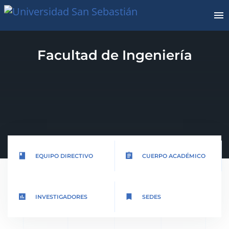
Facultad de Ingeniería
book
assignment
EQUIPO DIRECTIVO
CUERPO ACADÉMICO
insert_chart
bookmark
INVESTIGADORES
SEDES