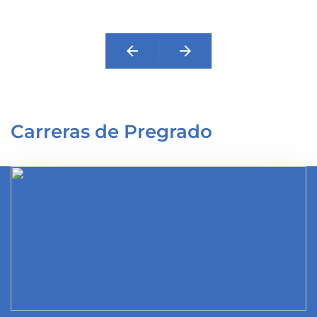
arrow_back
arrow_forward
Carreras de Pregrado