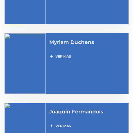
Myriam Duchens
add
VER MÁS
Joaquín Fermandois
add
VER MÁS