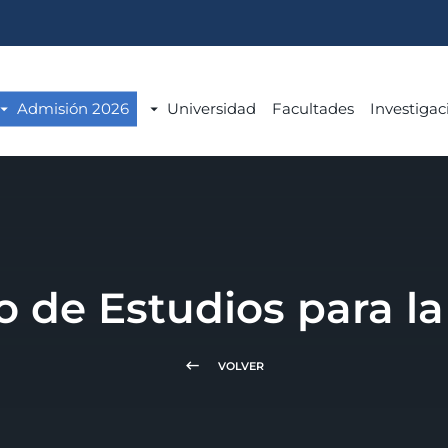
Admisión 2026
Universidad
Facultades
Investigac
to de Estudios para la
keyboard_backspace
VOLVER