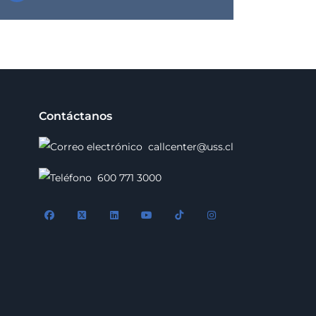
Contáctanos
callcenter@uss.cl
600 771 3000