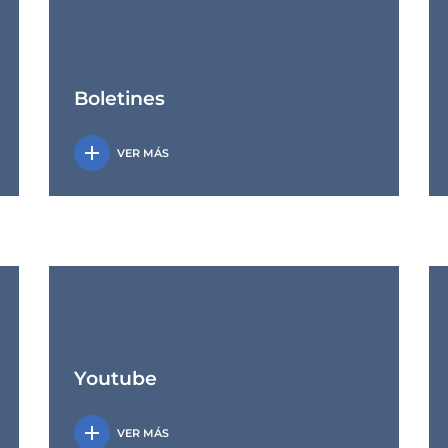
Boletines
add
VER MÁS
Youtube
add
VER MÁS