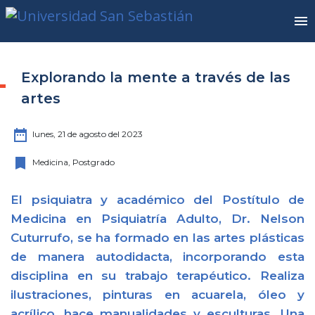
Explorando la mente a través de las
artes
date_range
lunes, 21 de agosto del 2023
bookmark
Medicina, Postgrado
El psiquiatra y académico del Postítulo de
Medicina en Psiquiatría Adulto, Dr. Nelson
Cuturrufo, se ha formado en las artes plásticas
de manera autodidacta, incorporando esta
disciplina en su trabajo terapéutico. Realiza
ilustraciones, pinturas en acuarela, óleo y
acrílico, hace manualidades y esculturas. Una