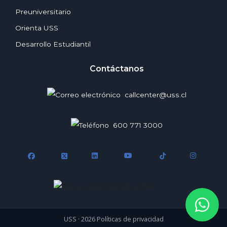
Preuniversitario
Orienta USS
Desarrollo Estudiantil
Contáctanos
callcenter@uss.cl
600 771 3000
Wh
USS · 2026
Políticas de privacidad