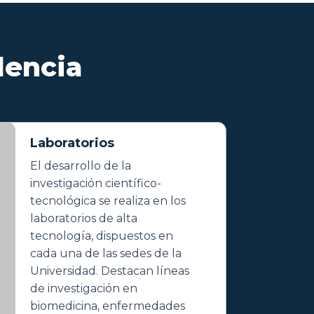
lencia
Laboratorios
El desarrollo de la
investigación científico-
tecnológica se realiza en los
laboratorios de alta
tecnología, dispuestos en
cada una de las sedes de la
Universidad. Destacan líneas
de investigación en
biomedicina, enfermedades