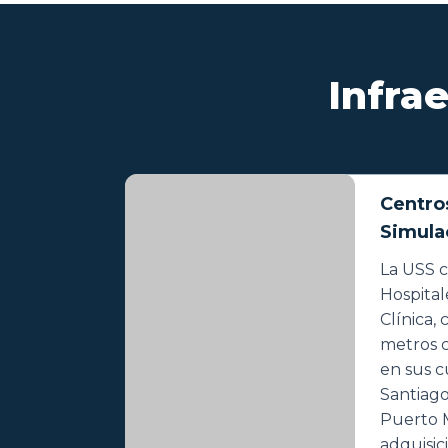
Infra
Centro
Simula
La USS 
Hospital
Clínica,
metros c
en sus c
Santiago
Puerto 
adquisic