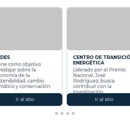
EDES
CENTRO DE TRANSICI
ENERGÉTICA
ene como objetivo
vestigar sobre la
Liderado por el Premio
onomía de la
Nacional, José
stenibilidad, cambio
Rodríguez, busca
imático y conservación.
contribuir con la
investigación.
Ir al sitio
Ir al sitio