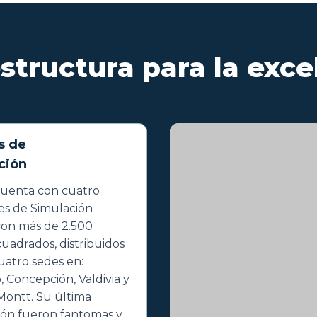
estructura para la exce
s de
ción
cuenta con cuatro
es de Simulación
 con más de 2.500
uadrados, distribuidos
uatro sedes en:
, Concepción, Valdivia y
Montt. Su última
ión fueron fantomas y