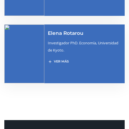
Elena Rotarou
Investigador PhD. Economía, Universidad
de Kyoto.
add
VER MÁS