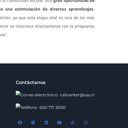
ra la comunidad escolar una
gran oportunidad de
 de una estimulación de diversos aprendizajes
,
antes, ya que esta etapa vital es una de las más
erior se relaciona directamente con la propuesta
vos”.
Contáctanos
callcenter@uss.cl
600 771 3000