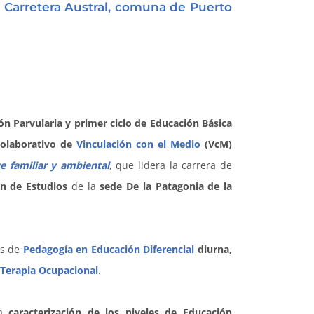
a Carretera Austral, comuna de Puerto
ón Parvularia y primer ciclo de Educación Básica
Colaborativo de
Vinculación con el Medio
(VcM)
 familiar y ambiental
, que lidera la carrera de
n de Estudios
de la
sede De la Patagonia de la
os de
Pedagogía en Educación Diferencial
diurna,
Terapia Ocupacional
.
la
caracterización
de los niveles de Educación