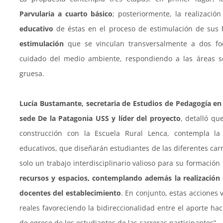
Parvularia a cuarto básico
; posteriormente, la realizació
educativo
de éstas en el proceso de estimulación de sus h
estimulación
que se vinculan transversalmente a dos focos
cuidado del medio ambiente, respondiendo a las áreas so
gruesa.
Lucía Bustamante, secretaria de Estudios de Pedagogía en
sede De la Patagonia USS y líder del proyecto
, detalló qu
construcción con la Escuela Rural Lenca, contempla la 
educativos, que diseñarán estudiantes de las diferentes car
solo un trabajo interdisciplinario valioso para su formación
recursos y espacios, contemplando además la realización
docentes del establecimiento
. En conjunto, estas acciones 
reales favoreciendo la bidireccionalidad entre el aporte hac
de egreso de los estudiantes de las carreras participantes”.