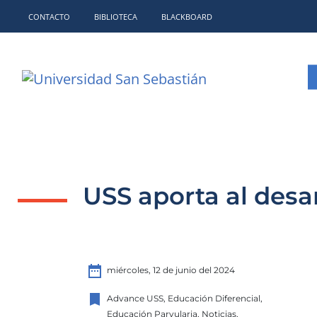
CONTACTO
BIBLIOTECA
BLACKBOARD
USS aporta al desar
date_range
miércoles, 12 de junio del 2024
bookmark
Advance USS, Educación Diferencial,
Educación Parvularia, Noticias,