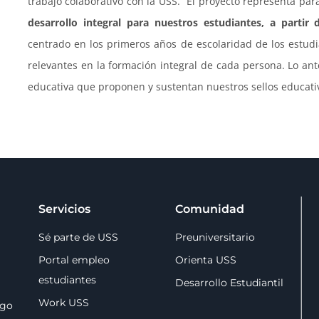
trabajo colaborativo con la USS. “El proyecto representa pa
desarrollo integral para nuestros estudiantes, a partir
centrado en los primeros años de escolaridad de los estudi
relevantes en la formación integral de cada persona. Lo ant
educativa que proponen y sustentan nuestros sellos educati
Servicios
Comunidad
Sé parte de USS
Preuniversitario
Portal empleo
Orienta USS
estudiantes
Desarrollo Estudiantil
Work USS
zgo