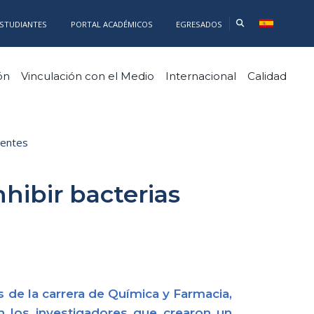
ESTUDIANTES
PORTAL ACADÉMICOS
EGRESADOS
ón
Vinculación con el Medio
Internacional
Calidad
stentes
nhibir bacterias
 de la carrera de Química y Farmacia,
n los investigadores que crearon un