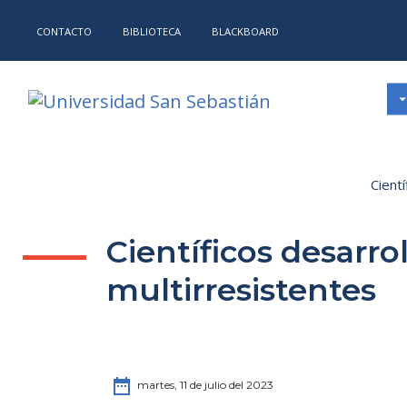
CONTACTO
BIBLIOTECA
BLACKBOARD
Cientí
Científicos desarro
multirresistentes
date_range
martes, 11 de julio del 2023