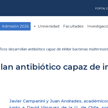
PORTAL 
Admisión 2026
Universidad
Facultades
Investigaci
ficos desarrollan antibiótico capaz de inhibir bacterias multirresi
llan antibiótico capaz de i
Javier Campanini y Juan Andrades, académicos
junto a David Vásquez de la U. de Chile, so