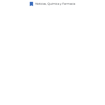
bookmark
Noticias, Química y Farmacia