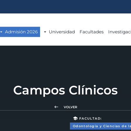
Admisión 2026
Universidad
Facultades
Investigac
Campos Clínicos
keyboard_backspace
VOLVER
school
FACULTAD:
Odontología y Ciencias de l