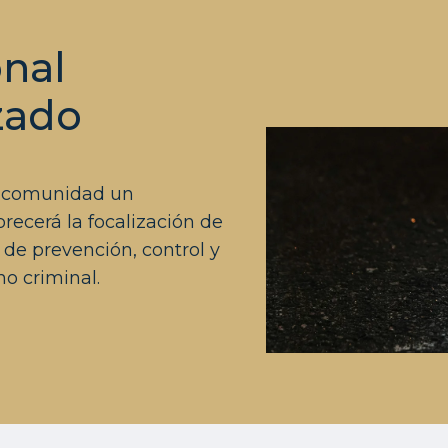
onal
zado
a comunidad un
ecerá la focalización de
 de prevención, control y
o criminal.